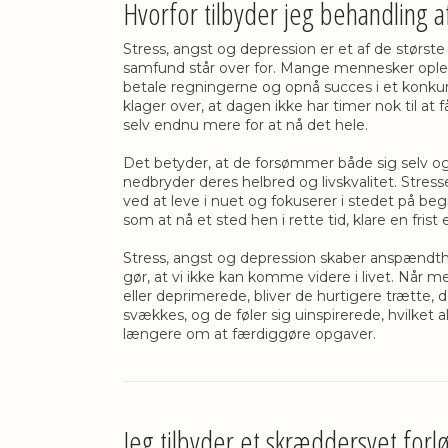
Hvorfor tilbyder jeg behandling af
Stress, angst og depression er et af de største
samfund står over for. Mange mennesker opleve
betale regningerne og opnå succes i et konkur
klager over, at dagen ikke har timer nok til at f
selv endnu mere for at nå det hele.
Det betyder, at de forsømmer både sig selv o
nedbryder deres helbred og livskvalitet. Stre
ved at leve i nuet og fokuserer i stedet på be
som at nå et sted hen i rette tid, klare en frist
Stress, angst og depression skaber anspændthed
gør, at vi ikke kan komme videre i livet. Når 
eller deprimerede, bliver de hurtigere trætte,
svækkes, og de føler sig uinspirerede, hvilket 
længere om at færdiggøre opgaver.
Jeg tilbyder et skræddersyet forl