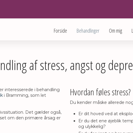
Forside
Behandlinger
Om mig
dling af stress, angst og depr
Hvordan føles stress?
r er interesserede i behandling
ik
i Bramming, som let
Du kender måske allerede nog
ivssituation. Det gælder også,
​​Er dit hoved ved at ekspl
anset om den primære årsag er
​Er du det ene øjeblik te
og ulykkelig?