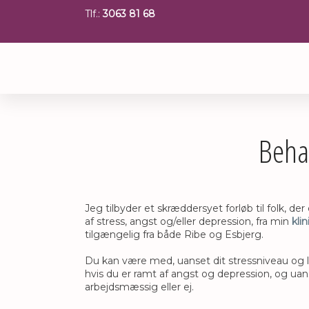
Tlf.:
3063 81 68
​
Behan
Jeg tilbyder et skræddersyet forløb til folk, de
af stress, angst og/eller depression, fra min
klin
tilgængelig fra både Ribe og Esbjerg.
Du kan være med, uanset dit stressniveau og l
hvis du er ramt af angst og depression, og u
arbejdsmæssig eller ej.