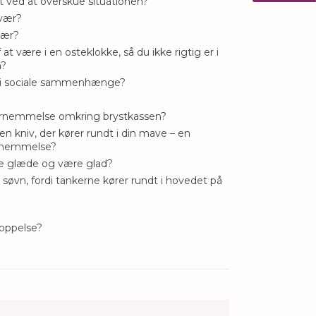
rt ved at overskue situationen?
svær?
vær?
t være i en osteklokke, så du ikke rigtig er i
n?
e i sociale sammenhænge?
rnemmelse omkring brystkassen?
n kniv, der kører rundt i din mave – en
ornemmelse?
ve glæde og være glad?
i søvn, fordi tankerne kører rundt i hovedet på
stoppelse?