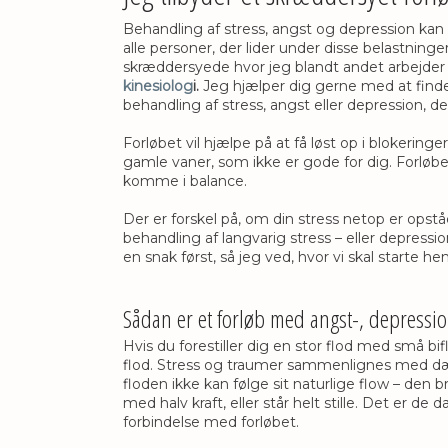
Behandling af stress, angst og depression kan
alle personer, der lider under disse belastninger
skræddersyede hvor jeg blandt andet arbejde
kinesiolog
i.
Jeg hjælper dig gerne med at finde 
behandling af stress, angst eller depression, de
Forløbet vil hjælpe på at få løst op i blokeringe
gamle vaner, som ikke er gode for dig. Forløbe
komme i balance.
Der er forskel på, om din stress netop er opstå
behandling af langvarig stress – eller depressio
en snak først, så jeg ved, hvor vi skal starte he
Sådan er et forløb med angst-, depressi
Hvis du forestiller dig en stor flod med små bi
flod. Stress og traumer sammenlignes med dæ
floden ikke kan følge sit naturlige flow – den b
med halv kraft, eller står helt stille. Det er de 
forbindelse med forløbet.