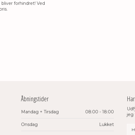
bliver forhindret! Ved
is.​
Åbningstider​
​Ha
Udf
Mandag + Tirsdag
​08:00 - 18:00
jeg 
​Onsdag
​Lukket