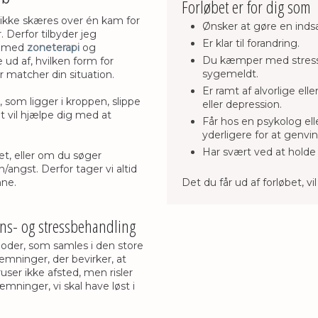
Forløbet er for dig som
 ikke skæres over én kam for
Ønsker at gøre en indsa
. Derfor tilbyder jeg
Er klar til forandring.
r med
zoneterapi
og
Du kæmper med stress og
ud af, hvilken form for
sygemeldt.
r matcher din situation.
Er ramt af alvorlige el
r, som ligger i kroppen, slippe
eller depression.
t vil hjælpe dig med at
Får hos en psykolog el
yderligere for at genvi
​Har svært ved at holde 
et, eller om du søger
n/angst. Derfor tager vi altid
nne.
​Det du får ud af forløbet, vi
ons- og stressbehandling
floder, som samles i den store
mninger, der bevirker, at
ruser ikke afsted, men risler
dæmninger, vi skal have løst i