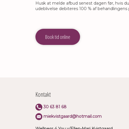
Husk at melde afbud senest dagen før, hvis du 
udeblivelse debiteres 100 % af behandlingens pr
Book tid online
Kontakt​
​30 63 8​1 68
miekvistgaard@hotmail.com
Wellness 4 You v/Ellen-Mari Kvistgaard