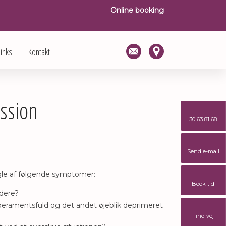
Online booking​
Links
Kontakt
ession
30 63 81 68​​
Send e-mail
le af følgende symptomer:
Book tid​
odere?
mperamentsfuld og det andet øjeblik deprimeret
Find vej​