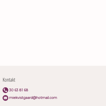
Kontakt​
​30 63 8​1 68
miekvistgaard@hotmail.com