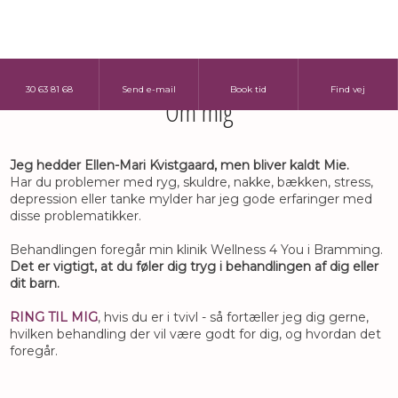
30 63 81 68​​
Send e-mail
Book tid​
Find vej​
Om mig​
Jeg hedder Ellen-Mari Kvistgaard, men bliver kaldt Mie.
Har du problemer med ryg, skuldre, nakke, bækken, stress,
depression eller tanke mylder har jeg gode erfaringer med
disse problematikker.
Behandlingen foregår min klinik Wellness 4 You i Bramming.
Det er vigtigt, at du føler dig tryg i behandlingen af dig eller
dit barn.
RING TIL MIG
, hvis du er i tvivl - så fortæller jeg dig gerne,
hvilken behandling der vil være godt for dig, og hvordan det
foregår.